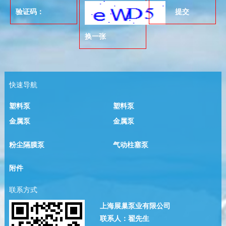
提交
换一张
快速导航
塑料泵
塑料泵
金属泵
金属泵
粉尘隔膜泵
气动柱塞泵
附件
联系方式
上海展巢泵业有限公司
联系人：翟先生